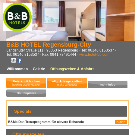
B&B HOTEL Regensburg-City
Landshuter Straße 111
93053
Regensburg
Tel:
06146 8153537
Tel:
06146 8153537
Fax:
0941 78491444
www.hotel-bb.com
Willkommen
Galerie
Öffnungszeiten & Anfahrt
Unterkunft buchen
allg. Anfrage stellen
mehr Infos
booking accomodation
make a request
Routenplaner
Specials
B&Me Das Treueprogramm für clevere Reisende
Aktion
Öffnungszeiten